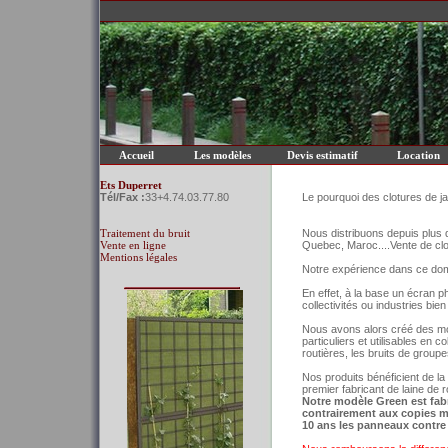
Accueil
Les modèles
Devis estimatif
Location
Ets Duperret
Tél/Fax :
33+4.74.03.77.80
Le pourquoi des clotures de jar
Traitement du bruit
Nous distribuons depuis plus 
Vente en ligne
Quebec, Maroc....Vente de clot
Mentions légales
Notre expérience dans ce doma
En effet, à la base un écran ph
collectivités ou industries bien
Nous avons alors créé des modu
particuliers et utilisables en c
routières, les bruits de group
Nos produits bénéficient de la
premier fabricant de laine de 
Notre modèle Green est fabr
contrairement aux copies m
10 ans les panneaux contre 