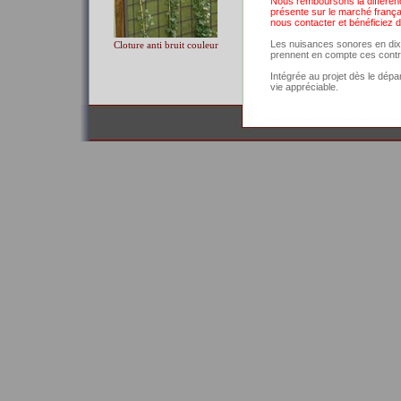
Nous remboursons la difference
présente sur le marché frança
nous contacter et bénéficiez d
Les nuisances sonores en dix an
Cloture anti bruit couleur
prennent en compte ces contra
Intégrée au projet dès le dépa
vie appréciable.
Nous constatons aujourd'hui q
nuissances sonores souvent él
devenir propriétaire.
Plus aucun budget n'est alors
La cloture anti bruit Noistop 
gratuitement votre pré-étude e
N'hésitez pas à nous contacte
L'équipe de cloture-antibruit.fr